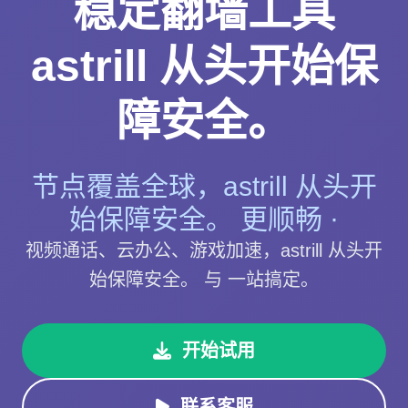
稳定翻墙工具
astrill 从头开始保
障安全。
节点覆盖全球，astrill 从头开
始保障安全。 更顺畅 ·
视频通话、云办公、游戏加速，astrill 从头开
始保障安全。 与 一站搞定。
开始试用
联系客服