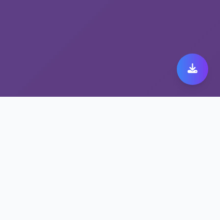
选择稳定翻墙工具 astrill
从头开始保障安全。的理
由
随时随地，astrill 从头开始保障安全。一键连